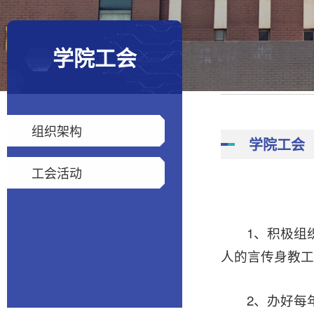
学院工会
组织架构
学院工会
工会活动
1、
积极组
人的言传身教工
2、办好每