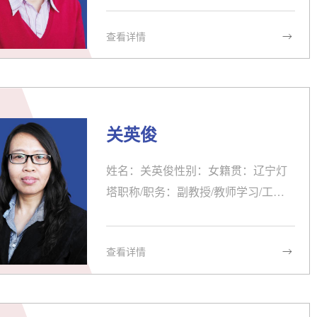
阳师范大学本科学士学位2004 -2007
查看详情
辽宁师范大学硕士学位1990-1993沈
阳市机电工业学校教师1993-沈阳药科
大学教师兼职情况： 《亚洲社会药
学》英文审校科研/获奖情况：教学/指
导研究生情况：发表论文/出版著作：
关英俊
《 2016 Health in the People’s Repu
blic of China》《2015 Year Book of
姓名：关英俊性别：女籍贯：辽宁灯
Health in the People’s Republic of C
塔职称/职务：副教授/教师学习/工作
hina》...
经历：1988.09 - 1992.07沈阳师范学
院 外语系 英语专业 学士1992.08 - 20
查看详情
02.09辽宁省医疗器械学校 讲师2000.
09 - 2003.06沈阳师范大学外国语言学
及应用语言学硕士2002.09- 今 沈阳药