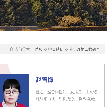
当前位置：
首页
->
师资队伍
->
外语部第二教研室
赵雪梅
姓名：赵雪梅性别：女籍贯：山东诸
城联系电话：职称/职务：副教授/教研
室主任学习/工作经历：1986-1990 沈