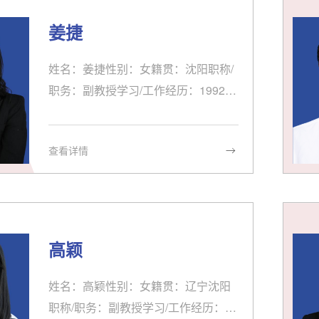
教育学会立项重点项目，2014年提高
学生英语翻译能力 助力中国文化走向
姜捷
世界，沈阳药科大学中青年支持计划
项目，2015年获奖：2017年沈阳药科
姓名：姜捷性别：女籍贯：沈阳职称/
大学教学成果二等奖教学/指导研究生
职务：副教授学习/工作经历：1992-1
情况：讲授大学英语读写、...
996沈阳师范学院外语系 学生1996-至
今 沈阳药科大学社科文体学院外语部
查看详情
教师兼职情况：科研/获奖情况：2005
-2006学年被评为基础学院优秀教师2
006年被评为基础学院“十五”期间“十佳
教师。教学/指导研究生情况：发表论
文/出版著作：
高颖
姓名：高颖性别：女籍贯：辽宁沈阳
职称/职务：副教授学习/工作经历：19