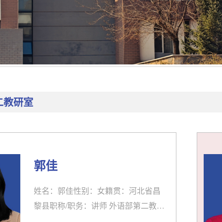
二教研室
郭佳
姓名：郭佳性别：女籍贯：河北省昌
黎县职称/职务：讲师 外语部第二教研
室主任学习/工作经历：1999.09至200