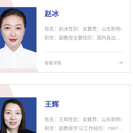
科大学 讲师 副教授科研：主持课题1.
2017年辽宁省高等教育学会“十二五”
赵冰
外语教学改革专项课题《基于语言智
能技术大学英语写作能力的提升研
姓名：赵冰性别：女籍贯：山东职称/
究》2.2013年辽宁省高等教育学会“十
职务：副教授主要经历：国内各出版
二五”...
社英语教材主编、主任委员等。研究
方向：ESP等方向教育背景：1、上海
查看详情
外国语大学 英语语言文学 博士课程班
2、沈阳药科大学药剂学（药事法规）
硕士研究生3、东北大学 经贸英语 文
学学士东北大学 国际经济法 法学学士
学术兼职：中国教育学会外语教学专
王辉
业委员会教学研究与教师教育指导委
员会 委员获奖：1. 《药学实用英语》
姓名：王辉性别：女籍贯：山东职称/
第十二届全国多媒体课件大赛 高教医
职务：副教授学习/工作经历：1997.9-