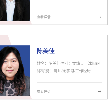
学组优秀奖2....
2001.7 辽宁师范大学 文学学士2004.7
-2006.6辽宁师范大学 文学硕士2001.
查看详情
8-至今 沈阳药科大学 外语部 任教兼职
情况：科研/获奖情况：教学/指导研究
生情况：发表论文/出版著作:《英语自
主学习模式下学习者元认知能力的培
养》《关联理论框架下翻译中的语境
陈美佳
因素》《从<尤利西斯>分析西方意识
流小说的现实主义特征》《新视野大
姓名：陈美佳性别：女籍贯：沈阳职
学英语（第二版）读写教程同步课文
称/职务：讲师/无学习/工作经历：199
辅导》...
8.9-2002.7 辽宁大学外国语学院 本科
2015.9-2018.3沈阳理工大学外国语学
查看详情
院 翻译硕士2002.8-至今 沈阳药科大
学 社科与文体学院 外语部兼职情况：
外语第二党支部宣传委员科研/获奖情