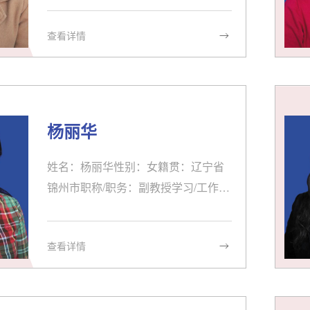
3.07 大连外国语学院 学习2003.08至
查看详情
今 沈阳药科大学外语部 教师2017.09
至今 沈阳理工大学外国语学院 口译专
硕兼职情况：社科与文体学院外语第
二党支部组织委员科研/获奖情况：曾
获校优秀共产党员，校“三育人”先进个
杨丽华
人，校优秀工会干部及校工会先进个
人教学/指导研究生情况：教授大学英
姓名：杨丽华性别：女籍贯：辽宁省
语读写，大学英语视听说及全校选修
锦州市职称/职务：副教授学习/工作经
课英语应用技能之英国议会制辩论技
历：1995-1999 辽宁大学外语系学习1
巧发表论文/...
999-至今 沈阳药科大学教师2002-200
查看详情
5 北京外国语大学学习兼职情况：无
科研/获奖情况：课题：有效降低非英
语专业英语课堂焦虑感，辽宁省高等