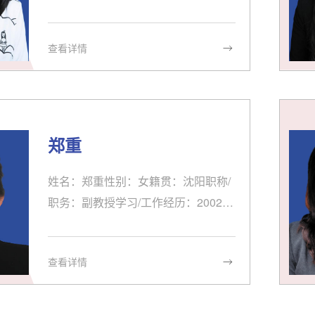
95．8-1999．7 辽宁师范大学外语系
英语教育专业 文学学士2004.7-2006.
查看详情
6 辽宁师范大学外语系英语语言文学
专业 文学硕士1999．8-至今 沈阳药科
大学社科与文体学院外语第二教研室
任教兼职情况：无科研/获奖情况： 大
学英语课堂多样性活动研究沈阳药科
郑重
大学教学/指导研究生情况：讲授本科
生大学英语读写和视听说课程以及承
姓名：郑重性别：女籍贯：沈阳职称/
担成人教育大学英语教学任务发表论
职务：副教授学习/工作经历：2002.8
文/出版著作：...
至今在我校社科与文体学院外语部任
职2012年获辽宁师范大学英语语言文
查看详情
学硕士学位2013年获辽宁师范大学汉
语国际教育硕士学位2015年在北京参
加“微课与翻转课堂在外语教学中的应