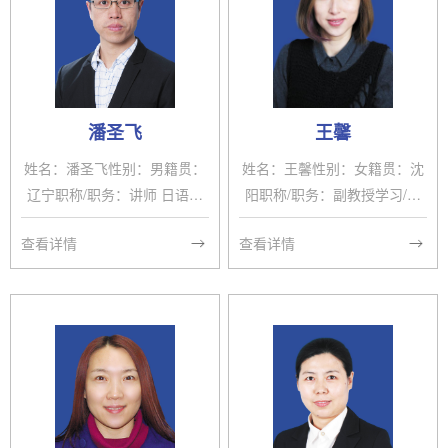
潘圣飞
王馨
姓名：潘圣飞性别：男籍贯：
姓名：王馨性别：女籍贯：沈
辽宁职称/职务：讲师 日语教
阳职称/职务：副教授学习/工
研室主任学习/工作经历： 199
作经历：1996.7-2000.7大连
查看详情
查看详情
8-2002 大连外国语大学 日语
外国语大学日语语言专业学生
专业 （本科）2002-2006抚顺
2000.7-2003.7沈阳药科大学
市外经局 外资处 （公务员）2
社科与文体学院教师2003.7-2
006- 2011日本横滨国立大学
004.7北京外国语大学日本语
（硕士研究生及工作）2011-
教育专业学生2004.7-2010.5
今 沈阳药科大学兼职情况：日
沈阳药科大学社科与文体学院
语教研室主任科研/获奖情况：
教师2010.5-2011.5非洲肯尼
2014年，沈阳药科大学优秀班
亚美国国际大学教师2011.5-