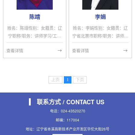
导师2015.5外语部第二届青年
今 沈阳药科大学社科与文体学
教师讲课大赛二等奖2018.9外
院教师兼职情况：无科研/获奖
陈靖
李娟
语部青年教师讲课大赛二等奖
情况：参加由国家教育部主办
教学/指导研究生情况：无发表
的“第十二届全国多媒体课件大
姓名：陈靖性别：女籍贯：辽
姓名：李娟性别：女籍贯：辽
论文/出版著作：...
赛”获得高教文科组三等奖教
宁职称/职务：讲师学习/工作
宁省北票市职称/职务：讲师学
学/...
经历：1993-1997 辽宁师范大
习/工作经历：1999-2003就读
查看详情
查看详情
学 日语专业 （本科）2003-20
于东北师范大学外国语学院日
06日本福冈教育大学 国语教
语系2003年至今就职于沈阳药
育专业（研究生）2007-至今
科大学社科与文体学院兼职情
沈阳药科大学 （日语教师）兼
况：无科研/获奖情况：2014
上页
1
下页
职情况：无科研/获奖情况：2
年沈阳药科大学优秀班导师20
014.5外语部第一届青年教师
16年沈阳药科大学工会先进个
讲课大赛二等奖2014.6社科文
人教学/指导研究生情况：一直
联系方式 / CONTACT US
体学院第二届青年教师讲课大
担任药学日语班的本科教学工
电话：024-43520270
赛二等奖教学/指导研究生情
作发表论文/出版著作：2014
邮编：117004
况：无发表论文/出版著作：论
年 《日语翻译教程》主编 武
地址：辽宁省本溪高新技术产业开发区华佗大街26号
文《浅谈日语初级会话的指
汉大学出版社其他：无