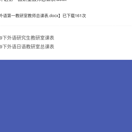
9下 外语第一教研室教师总课表.docx
】已下载
161
次
2019下外语研究生教研室课表
2019下外语日语教研室总课表